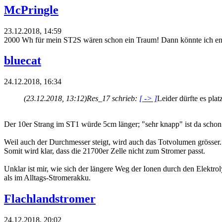
McPringle
23.12.2018, 14:59
2000 Wh für mein ST2S wären schon ein Traum! Dann könnte ich endl
bluecat
24.12.2018, 16:34
(23.12.2018, 13:12)
Res_17 schrieb:
[ -> ]
Leider dürfte es pla
Der 10er Strang im ST1 würde 5cm länger; "sehr knapp" ist da schon ä
Weil auch der Durchmesser steigt, wird auch das Totvolumen grösser
Somit wird klar, dass die 21700er Zelle nicht zum Stromer passt.
Unklar ist mir, wie sich der längere Weg der Ionen durch den Elektroly
als im Alltags-Stromerakku.
Flachlandstromer
24.12.2018, 20:02