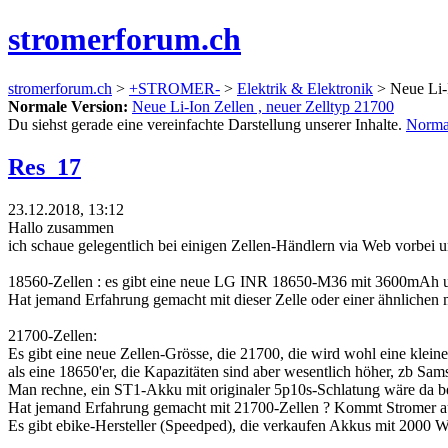
stromerforum.ch
stromerforum.ch
>
+STROMER-
>
Elektrik & Elektronik
> Neue Li-I
Normale Version:
Neue Li-Ion Zellen , neuer Zelltyp 21700
Du siehst gerade eine vereinfachte Darstellung unserer Inhalte.
Norma
Res_17
23.12.2018, 13:12
Hallo zusammen
ich schaue gelegentlich bei einigen Zellen-Händlern via Web vorbei u
18560-Zellen : es gibt eine neue LG INR 18650-M36 mit 3600mAh und
Hat jemand Erfahrung gemacht mit dieser Zelle oder einer ähnlichen
21700-Zellen:
Es gibt eine neue Zellen-Grösse, die 21700, die wird wohl eine klei
als eine 18650'er, die Kapazitäten sind aber wesentlich höher, z
Man rechne, ein ST1-Akku mit originaler 5p10s-Schlatung wäre da be
Hat jemand Erfahrung gemacht mit 21700-Zellen ? Kommt Stromer a
Es gibt ebike-Hersteller (Speedped), die verkaufen Akkus mit 2000 W