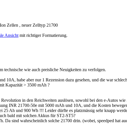
on Zellen , neuer Zelltyp 21700
le Ansicht
mit richtiger Formatierung.
m technische wie auch preisliche Neuigkeiten zu verfolgen.
 10A, habe aber nur 1 Rezension dazu gesehen, und die war schlecht
 mit Kapazität > 3500 mAh ?
ne Revolution in den Reichweiten auslösen, sowohl bei den e-Autos wie
b Samsung INR 21700-50e mit 5000 mAh und 10A, und die Kosten bewege
i 25 Ah und 900 Wh !!! Leider dürfte es platzmässig sehr knapp werd
uch bald mit solchen Akkus für ST2-ST5?
h. Da sind wahrscheinlich solche 21700 drin. (wobei, speedped hat auc