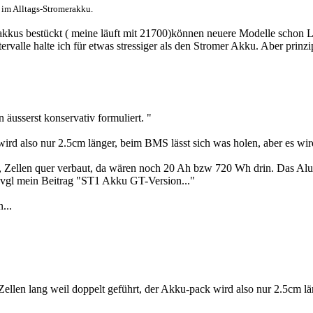
ls im Alltags-Stromerakku.
2-3akkus bestückt ( meine läuft mit 21700)können neuere Modelle scho
ervalle halte ich für etwas stressiger als den Stromer Akku. Aber prinzip
äusserst konservativ formuliert.
"
wird also nur 2.5cm länger, beim BMS lässt sich was holen, aber es wird 
ppt, Zellen quer verbaut, da wären noch 20 Ah bzw 720 Wh drin. Das A
vgl mein Beitrag "ST1 Akku GT-Version..."
...
 Zellen lang weil doppelt geführt, der Akku-pack wird also nur 2.5cm län