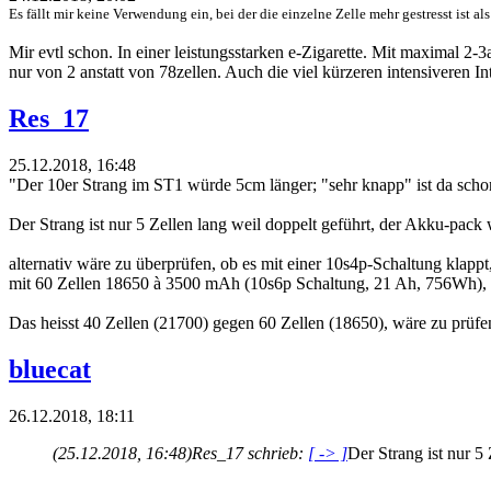
Es fällt mir keine Verwendung ein, bei der die einzelne Zelle mehr gestresst ist a
Mir evtl schon. In einer leistungsstarken e-Zigarette. Mit maximal 
nur von 2 anstatt von 78zellen. Auch die viel kürzeren intensiveren Int
Res_17
25.12.2018, 16:48
"
Der 10er Strang im ST1 würde 5cm länger; "sehr knapp" ist da schon 
Der Strang ist nur 5 Zellen lang weil doppelt geführt, der Akku-pack 
alternativ wäre zu überprüfen, ob es mit einer 10s4p-Schaltung kla
mit 60 Zellen 18650 à 3500 mAh (10s6p Schaltung, 21 Ah, 756Wh), 
Das heisst 40 Zellen (21700) gegen 60 Zellen (18650), wäre zu prüfen
bluecat
26.12.2018, 18:11
(25.12.2018, 16:48)
Res_17 schrieb:
[ -> ]
Der Strang ist nur 5