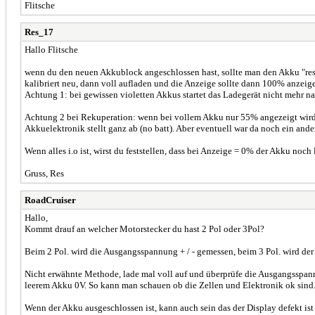
Flitsche
Res_17
Hallo Flitsche
wenn du den neuen Akkublock angeschlossen hast, sollte man den Akku "reset
kalibriert neu, dann voll aufladen und die Anzeige sollte dann 100% anzeig
Achtung 1: bei gewissen violetten Akkus startet das Ladegerät nicht mehr na
Achtung 2 bei Rekuperation: wenn bei vollem Akku nur 55% angezeigt wird, e
Akkuelektronik stellt ganz ab (no batt). Aber eventuell war da noch ein and
Wenn alles i.o ist, wirst du feststellen, dass bei Anzeige = 0% der Akku noc
Gruss, Res
RoadCruiser
Hallo,
Kommt drauf an welcher Motorstecker du hast 2 Pol oder 3Pol?
Beim 2 Pol. wird die Ausgangsspannung + / - gemessen, beim 3 Pol. wird de
Nicht erwähnte Methode, lade mal voll auf und überprüfe die Ausgangsspann
leerem Akku 0V. So kann man schauen ob die Zellen und Elektronik ok sind
Wenn der Akku ausgeschlossen ist, kann auch sein das der Display defekt ist