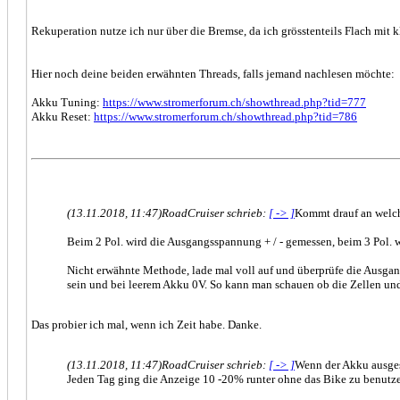
Rekuperation nutze ich nur über die Bremse, da ich grösstenteils Flach mit kl
Hier noch deine beiden erwähnten Threads, falls jemand nachlesen möchte:
Akku Tuning:
https://www.stromerforum.ch/showthread.php?tid=777
Akku Reset:
https://www.stromerforum.ch/showthread.php?tid=786
(13.11.2018, 11:47)
RoadCruiser schrieb:
[ -> ]
Kommt drauf an welch
Beim 2 Pol. wird die Ausgangsspannung + / - gemessen, beim 3 Pol. 
Nicht erwähnte Methode, lade mal voll auf und überprüfe die Ausga
sein und bei leerem Akku 0V. So kann man schauen ob die Zellen und
Das probier ich mal, wenn ich Zeit habe. Danke.
(13.11.2018, 11:47)
RoadCruiser schrieb:
[ -> ]
Wenn der Akku ausgesc
Jeden Tag ging die Anzeige 10 -20% runter ohne das Bike zu benutz