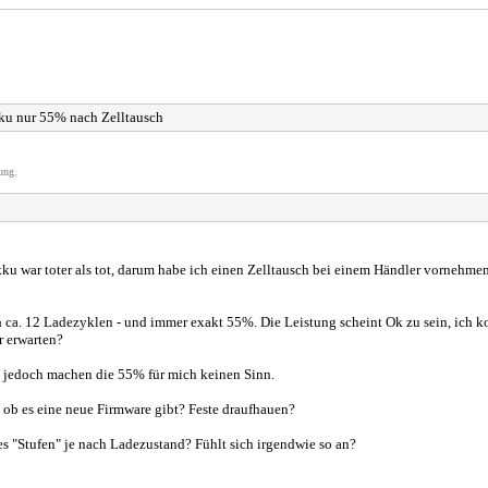
kku nur 55% nach Zelltausch
ung.
u war toter als tot, darum habe ich einen Zelltausch bei einem Händler vornehme
h ca. 12 Ladezyklen - und immer exakt 55%. Die Leistung scheint Ok zu sein, ic
r erwarten?
n, jedoch machen die 55% für mich keinen Sinn.
ob es eine neue Firmware gibt? Feste draufhauen?
es "Stufen" je nach Ladezustand? Fühlt sich irgendwie so an?