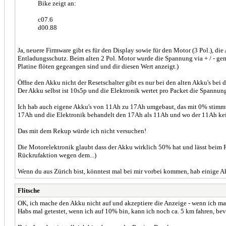
Bike zeigt an:
c07.6
d00.88
Ja, neuere Firmware gibt es für den Display sowie für den Motor (3 Pol.),
Entladungsschutz. Beim alten 2 Pol. Motor wurde die Spannung via + / - geme
Platine flöten gegeangen sind und dir diesen Wert anzeigt.)
Öffne den Akku nicht der Resetschalter gibt es nur bei den alten Akku's b
Der Akku selbst ist 10s5p und die Elektronik wertet pro Packet die Spannu
Ich hab auch eigene Akku's von 11Ah zu 17Ah umgebaut, das mit 0% stimmt,
17Ah und die Elektronik behandelt den 17Ah als 11Ah und wo der 11Ah kei
Das mit dem Rekup würde ich nicht versuchen!
Die Motorelektronik glaubt dass der Akku wirklich 50% hat und lässt beim R
Rückrufaktion wegen dem...)
Wenn du aus Zürich bist, könntest mal bei mir vorbei kommen, hab einige A
Flitsche
OK, ich mache den Akku nicht auf und akzeptiere die Anzeige - wenn ich mal 
Habs mal getestet, wenn ich auf 10% bin, kann ich noch ca. 5 km fahren, b