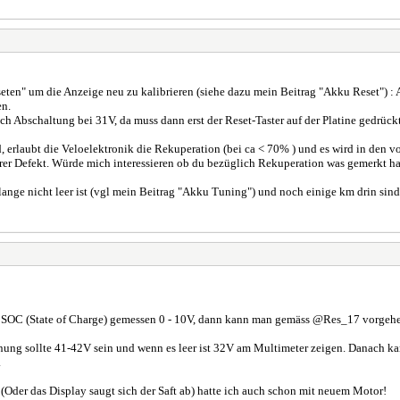
en" um die Anzeige neu zu kalibrieren (siehe dazu mein Beitrag "Akku Reset") : A
en.
ch Abschaltung bei 31V, da muss dann erst der Reset-Taster auf der Platine gedrüc
rlaubt die Veloelektronik die Rekuperation (bei ca < 70% ) und es wird in den vo
erer Defekt. Würde mich interessieren ob du bezüglich Rekuperation was gemerkt has
h lange nicht leer ist (vgl mein Beitrag "Akku Tuning") und noch einige km drin sind
r SOC (State of Charge) gemessen 0 - 10V, dann kann man gemäss @Res_17 vorgehen.
ung sollte 41-42V sein und wenn es leer ist 32V am Multimeter zeigen. Danach ka
.
 (Oder das Display saugt sich der Saft ab) hatte ich auch schon mit neuem Motor!