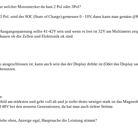
n welcher Motorstecker du hast 2 Pol oder 3Pol?
3 Pol. wird der SOC (State of Charge) gemessen 0 - 10V, dann kann man gemäss @Re
 Ausgangsspannung sollte 41-42V sein und wenn es leer ist 32V am Multimeter zei
hauen ob die Zellen und Elektronik ok sind.
ausgeschlossen ist, kann auch sein das der Display defekt ist (Oder das Display sa
 benutzen.
e:
ld am stärksten und geht voll ab und je tiefer desto weniger stark ist das Magnetf
 48V bei den neueren Generationen, da hat man auch tiefere Ströme.
siehe oben, Anzeige egal, Hauptsache die Leistung stimmt?