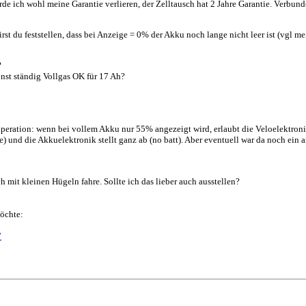
e ich wohl meine Garantie verlieren, der Zelltausch hat 2 Jahre Garantie. Verbunde
wirst du feststellen, dass bei Anzeige = 0% der Akku noch lange nicht leer ist (vgl
?
nst ständig Vollgas OK für 17 Ah?
eration: wenn bei vollem Akku nur 55% angezeigt wird, erlaubt die Veloelektronik
) und die Akkuelektronik stellt ganz ab (no batt). Aber eventuell war da noch ein 
h mit kleinen Hügeln fahre. Sollte ich das lieber auch ausstellen?
möchte:
7