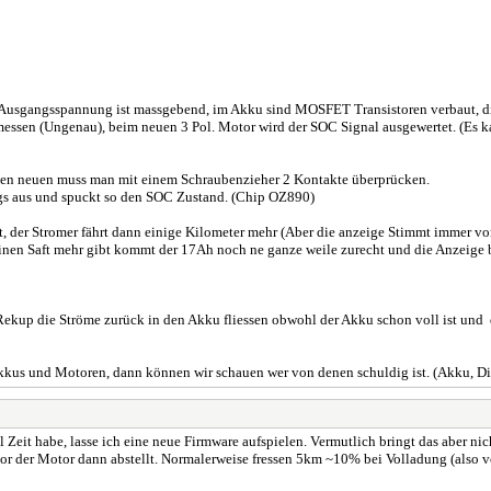
 die Ausgangsspannung ist massgebend, im Akku sind MOSFET Transistoren verbaut, d
ssen (Ungenau), beim neuen 3 Pol. Motor wird der SOC Signal ausgewertet. (Es kann
ei den neuen muss man mit einem Schraubenzieher 2 Kontakte überprücken.
ngs aus und spuckt so den SOC Zustand. (Chip OZ890)
 der Stromer fährt dann einige Kilometer mehr (Aber die anzeige Stimmt immer v
nen Saft mehr gibt kommt der 17Ah noch ne ganze weile zurecht und die Anzeige 
ekup die Ströme zurück in den Akku fliessen obwohl der Akku schon voll ist und d
kkus und Motoren, dann können wir schauen wer von denen schuldig ist. (Akku, Di
Zeit habe, lasse ich eine neue Firmware aufspielen. Vermutlich bringt das aber nic
evor der Motor dann abstellt. Normalerweise fressen 5km ~10% bei Volladung (also