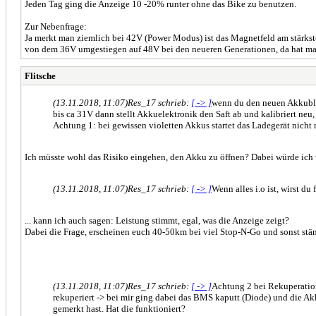
Jeden Tag ging die Anzeige 10 -20% runter ohne das Bike zu benutzen.
Zur Nebenfrage:
Ja merkt man ziemlich bei 42V (Power Modus) ist das Magnetfeld am stärksten
von dem 36V umgestiegen auf 48V bei den neueren Generationen, da hat man
Flitsche
(13.11.2018, 11:07)
Res_17 schrieb:
[ -> ]
wenn du den neuen Akkubloc
bis ca 31V dann stellt Akkuelektronik den Saft ab und kalibriert ne
Achtung 1: bei gewissen violetten Akkus startet das Ladegerät nicht
Ich müsste wohl das Risiko eingehen, den Akku zu öffnen? Dabei würde ich wo
(13.11.2018, 11:07)
Res_17 schrieb:
[ -> ]
Wenn alles i.o ist, wirst d
... kann ich auch sagen: Leistung stimmt, egal, was die Anzeige zeigt?
Dabei die Frage, erscheinen euch 40-50km bei viel Stop-N-Go und sonst stä
(13.11.2018, 11:07)
Res_17 schrieb:
[ -> ]
Achtung 2 bei Rekuperation
rekuperiert -> bei mir ging dabei das BMS kaputt (Diode) und die Ak
gemerkt hast. Hat die funktioniert?