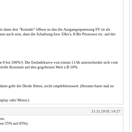
ie dann den "Kontakt" öffnen so das die Ausgangsspannung 0V ist als
 auch sein, dass die Schaltung bzw. Elko's, 8-Bit Prozessor etc. auf der
on 0 bis 100%!) Die Entladekurve von einem 11Ah unterscheidet sich vom
bleibt Konstant auf den gegebenen Wert z.B 10%.
ann geht die Diode flöten, nicht empfehlenswert. (Stromer hatte mal ne
splay oder Motor.)
21.11.2018, 14:27
hts.
 von 55% auf 45%).