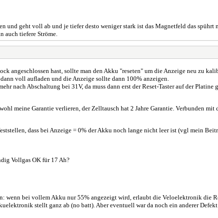
 und geht voll ab und je tiefer desto weniger stark ist das Magnetfeld das spührt 
 auch tiefere Ströme.
k angeschlossen hast, sollte man den Akku "reseten" um die Anzeige neu zu kalibr
u, dann voll aufladen und die Anzeige sollte dann 100% anzeigen.
 mehr nach Abschaltung bei 31V, da muss dann erst der Reset-Taster auf der Platine
hl meine Garantie verlieren, der Zelltausch hat 2 Jahre Garantie. Verbunden mit d
u feststellen, dass bei Anzeige = 0% der Akku noch lange nicht leer ist (vgl mein Be
ndig Vollgas OK für 17 Ah?
: wenn bei vollem Akku nur 55% angezeigt wird, erlaubt die Veloelektronik die Re
kuelektronik stellt ganz ab (no batt). Aber eventuell war da noch ein anderer Defe