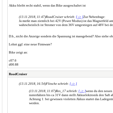
Akku bleibt recht stabil, wenn das Bike ausgeschaltet ist
(13.11.2018, 11:47)
RoadCruiser schrieb:
[ -> ]
Zur Nebenfrage:
Ja merkt man ziemlich bei 42V (Power Modus) ist das Magnetfeld am st
wahrscheinlich ist Stromer von dem 36V umgestiegen auf 48V bei den
D.h., nicht die Anzeige sondern die Spannung ist massgebend? Also siehe o
Lohnt ggf. eine neue Firmware?
Bike zeigt an:
c07.6
d00.88
RoadCruiser
(13.11.2018, 16:54)
Flitsche schrieb:
[ -> ]
(13.11.2018, 11:07)
Res_17 schrieb:
[ -> ]
wenn du den neuen A
runterfahren bis ca 31V dann stellt Akkuelektronik den Saft 
Achtung 1: bei gewissen violetten Akkus startet das Ladegerä
werden.