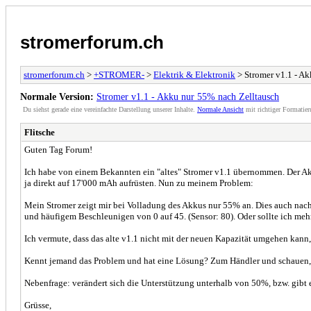
stromerforum.ch
stromerforum.ch
>
+STROMER-
>
Elektrik & Elektronik
> Stromer v1.1 - A
Normale Version:
Stromer v1.1 - Akku nur 55% nach Zelltausch
Du siehst gerade eine vereinfachte Darstellung unserer Inhalte.
Normale Ansicht
mit richtiger Formatier
Flitsche
Guten Tag Forum!
Ich habe von einem Bekannten ein "altes" Stromer v1.1 übernommen. Der Akk
ja direkt auf 17'000 mAh aufrüsten. Nun zu meinem Problem:
Mein Stromer zeigt mir bei Volladung des Akkus nur 55% an. Dies auch nac
und häufigem Beschleunigen von 0 auf 45. (Sensor: 80). Oder sollte ich meh
Ich vermute, dass das alte v1.1 nicht mit der neuen Kapazität umgehen kan
Kennt jemand das Problem und hat eine Lösung? Zum Händler und schauen, 
Nebenfrage: verändert sich die Unterstützung unterhalb von 50%, bzw. gibt 
Grüsse,