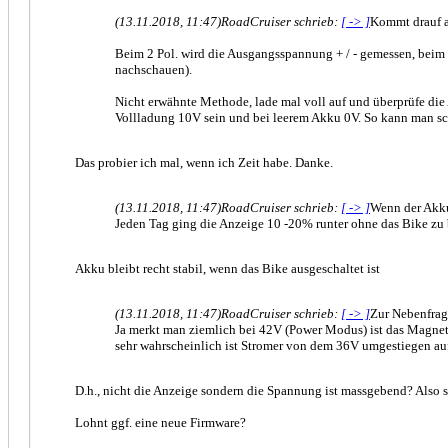
(13.11.2018, 11:47)
RoadCruiser schrieb:
[ -> ]
Kommt drauf a
Beim 2 Pol. wird die Ausgangsspannung + / - gemessen, beim 
nachschauen).
Nicht erwähnte Methode, lade mal voll auf und überprüfe die
Vollladung 10V sein und bei leerem Akku 0V. So kann man sc
Das probier ich mal, wenn ich Zeit habe. Danke.
(13.11.2018, 11:47)
RoadCruiser schrieb:
[ -> ]
Wenn der Akku 
Jeden Tag ging die Anzeige 10 -20% runter ohne das Bike zu
Akku bleibt recht stabil, wenn das Bike ausgeschaltet ist
(13.11.2018, 11:47)
RoadCruiser schrieb:
[ -> ]
Zur Nebenfrag
Ja merkt man ziemlich bei 42V (Power Modus) ist das Magnetfe
sehr wahrscheinlich ist Stromer von dem 36V umgestiegen auf
D.h., nicht die Anzeige sondern die Spannung ist massgebend? Also 
Lohnt ggf. eine neue Firmware?