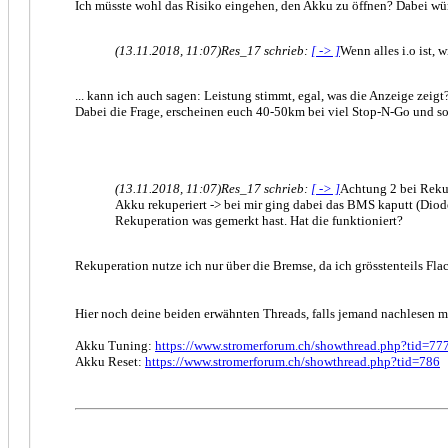
Ich müsste wohl das Risiko eingehen, den Akku zu öffnen? Dabei würd
(13.11.2018, 11:07)
Res_17 schrieb:
[ -> ]
Wenn alles i.o ist, 
... kann ich auch sagen: Leistung stimmt, egal, was die Anzeige zeigt
Dabei die Frage, erscheinen euch 40-50km bei viel Stop-N-Go und so
(13.11.2018, 11:07)
Res_17 schrieb:
[ -> ]
Achtung 2 bei Rekup
Akku rekuperiert -> bei mir ging dabei das BMS kaputt (Diode
Rekuperation was gemerkt hast. Hat die funktioniert?
Rekuperation nutze ich nur über die Bremse, da ich grösstenteils Flac
Hier noch deine beiden erwähnten Threads, falls jemand nachlesen 
Akku Tuning:
https://www.stromerforum.ch/showthread.php?tid=77
Akku Reset:
https://www.stromerforum.ch/showthread.php?tid=786