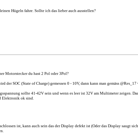
einen Hügeln fahre. Sollte ich das lieber auch ausstellen?
er Motorstecker du hast 2 Pol oder 3Pol?
wird der SOC (State of Charge) gemessen 0 - 10V, dann kann man gemäss @Res_17 vo
ngsspannung sollte 41-42V sein und wenn es leer ist 32V am Multimeter zeigen. Da
 Elektronik ok sind.
hlossen ist, kann auch sein das der Display defekt ist (Oder das Display saugt sic
en.