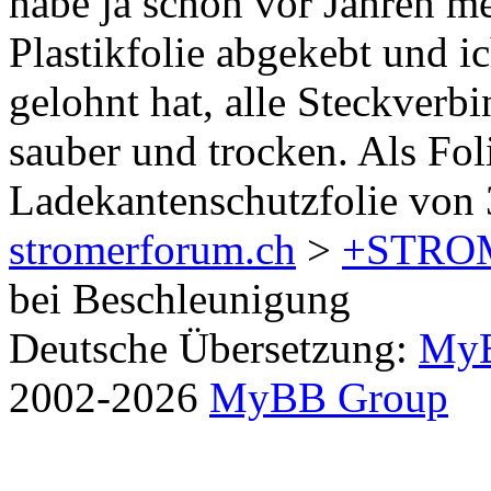
habe ja schon vor Jahren me
Plastikfolie abgekebt und i
gelohnt hat, alle Steckverb
sauber und trocken. Als Fol
Ladekantenschutzfolie vo
stromerforum.ch
>
+STRO
bei Beschleunigung
Deutsche Übersetzung:
MyB
2002-2026
MyBB Group