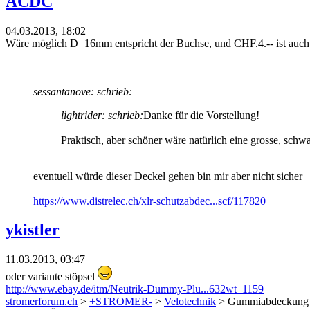
ACDC
04.03.2013, 18:02
Wäre möglich D=16mm entspricht der Buchse, und CHF.4.-- ist auch n
sessantanove: schrieb:
lightrider: schrieb:
Danke für die Vorstellung!
Praktisch, aber schöner wäre natürlich eine grosse, schw
eventuell würde dieser Deckel gehen bin mir aber nicht sicher
https://www.distrelec.ch/xlr-schutzabdec...scf/117820
ykistler
11.03.2013, 03:47
oder variante stöpsel
http://www.ebay.de/itm/Neutrik-Dummy-Plu...632wt_1159
stromerforum.ch
>
+STROMER-
>
Velotechnik
> Gummiabdeckung fü