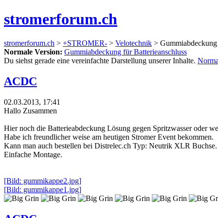
stromerforum.ch
stromerforum.ch
>
+STROMER-
>
Velotechnik
> Gummiabdeckung fü
Normale Version:
Gummiabdeckung für Batterieanschluss
Du siehst gerade eine vereinfachte Darstellung unserer Inhalte.
Norma
ACDC
02.03.2013, 17:41
Hallo Zusammen
Hier noch die Batterieabdeckung Lösung gegen Spritzwasser oder we
Habe ich freundlicher weise am heutigen Stromer Event bekommen.
Kann man auch bestellen bei Distrelec.ch Typ: Neutrik XLR Buchse.
Einfache Montage.
[Bild: gummikappe2.jpg]
[Bild: gummikappe1.jpg]