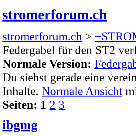
stromerforum.ch
stromerforum.ch
>
+STRO
Federgabel für den ST2 ver
Normale Version:
Federgab
Du siehst gerade eine verei
Inhalte.
Normale Ansicht
mi
Seiten:
1
2
3
ibgmg