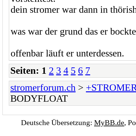
dein stromer war dann in thöris
was war der grund das er bockt
offenbar läuft er unterdessen.
Seiten:
1
2
3
4
5
6
7
stromerforum.ch
>
+STROMER
BODYFLOAT
Deutsche Übersetzung:
MyBB.de
, P