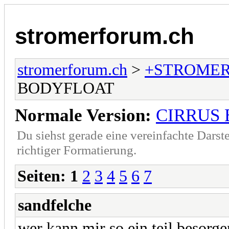
stromerforum.ch
stromerforum.ch
>
+STROMER
BODYFLOAT
Normale Version:
CIRRUS
Du siehst gerade eine vereinfachte Darst
richtiger Formatierung.
Seiten:
1
2
3
4
5
6
7
sandfelche
wer kann mir so ein teil besorge