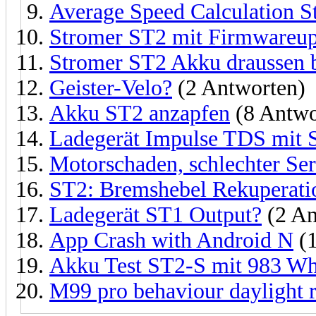
Average Speed Calculation
Stromer ST2 mit Firmwareupd
Stromer ST2 Akku draussen b
Geister-Velo?
(2 Antworten)
Akku ST2 anzapfen
(8 Antwo
Ladegerät Impulse TDS mit 
Motorschaden, schlechter Ser
ST2: Bremshebel Rekuperatio
Ladegerät ST1 Output?
(2 An
App Crash with Android N
(1
Akku Test ST2-S mit 983 W
M99 pro behaviour daylight r