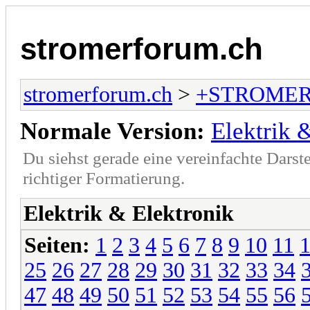
stromerforum.ch
stromerforum.ch
>
+STROMER
Normale Version:
Elektrik 
Du siehst gerade eine vereinfachte Darst
richtiger Formatierung.
Elektrik & Elektronik
Seiten:
1
2
3
4
5
6
7
8
9
10
11
25
26
27
28
29
30
31
32
33
34
47
48
49
50
51
52
53
54
55
56