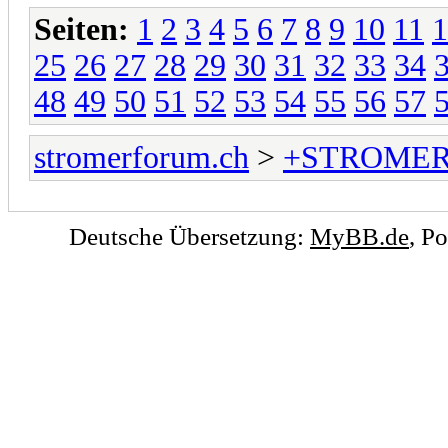
Seiten:
1
2
3
4
5
6
7
8
9
10
11
1
25
26
27
28
29
30
31
32
33
34
48
49
50
51
52
53
54
55
56
57
stromerforum.ch
>
+STROMER
Deutsche Übersetzung:
MyBB.de
, P